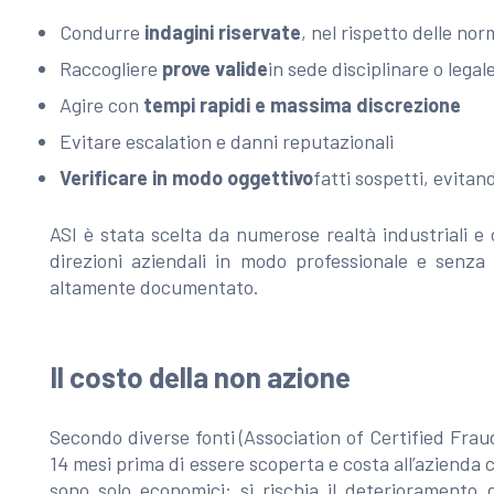
Condurre
indagini riservate
, nel rispetto delle nor
Raccogliere
prove valide
in sede disciplinare o legal
Agire con
tempi rapidi e massima discrezione
Evitare escalation e danni reputazionali
Verificare in modo oggettivo
fatti sospetti, evitan
ASI è stata scelta da numerose realtà industriali e 
direzioni aziendali in modo professionale e senza
altamente documentato.
Il costo della non azione
Secondo diverse fonti (Association of Certified Fra
14 mesi prima di essere scoperta e costa all’azienda c
sono solo economici: si rischia il deterioramento d