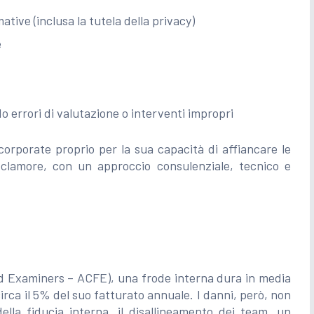
mative (inclusa la tutela della privacy)
e
do errori di valutazione o interventi impropri
corporate proprio per la sua capacità di affiancare le
 clamore, con un approccio consulenziale, tecnico e
ud Examiners – ACFE), una frode interna dura in media
irca il 5% del suo fatturato annuale. I danni, però, non
ella fiducia interna, il disallineamento dei team, un