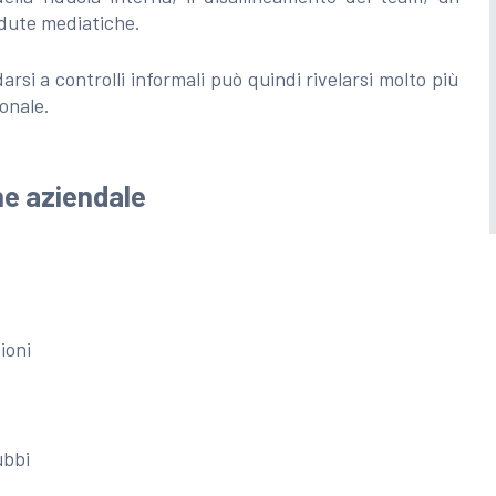
adute mediatiche.
rsi a controlli informali può quindi rivelarsi molto più
onale.
ne aziendale
ioni
ubbi