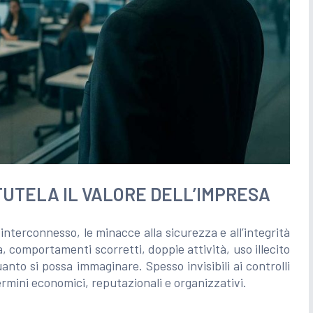
UTELA IL VALORE DELL’IMPRESA
terconnesso, le minacce alla sicurezza e all’integrità
, comportamenti scorretti, doppie attività, uso illecito
anto si possa immaginare. Spesso invisibili ai controlli
termini economici, reputazionali e organizzativi.