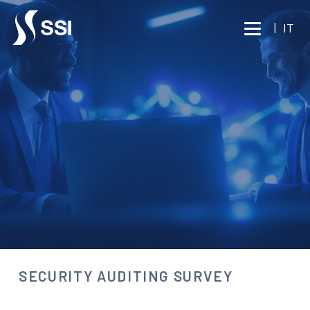
Vai al contenuto principale
|
IT
CONSULENZA
SECURITY AUDITING
SURVEY
Parla con un esperto
SECURITY AUDITING SURVEY