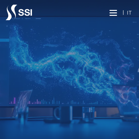
Vai al contenuto principale
|
IT
BUSINESS INTELLIGENCE
SERVIZI ALLE AZIENDE
ATTIVITÀ DI FACILITY E
PROTECTION PER
EXECUTIVE E TOP
MANAGER
Parla con un esperto